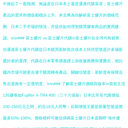
中掀起了一股熱潮。無論是在日本本土還是通過代購渠道，富士膠片
產品的需求和價值都穩步上升。本文將為你解析富士膠片的價格范
圍、日本二手市場的情況，并提供如何理智購買膠卷商品的實用建
議。\n\n### 富士膠片 vs 富士膠片代購\n富士膠片在全球均有銷售，
但通過富士膠片代購從日本購買新鮮批次或本土特供型號是許多攝影
愛好者的選擇。代購在日本零售價基礎上加收服務費和運費后，相比
國內市場可能更合適于購買稀有產品。關鍵信號是：新鮮度有保障且
售后退換有一定透明度。\n\n### 了解富士膠片價格與版本\n當前主流
135膠卷如Fujifilm X-TRA 400（三十六張裝）日本比常見代購價低
100-150日元之間，約合18元人民幣；后期增值主要是限量型號溢價
最多50%-100%。價格標桿可微信掃碼富士膠片日本直郵即“海外優